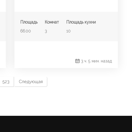
Площадь
Комнат
Площадь кухни
66.00
3
10
3 ч. 5 мин. назад
523
Следующая