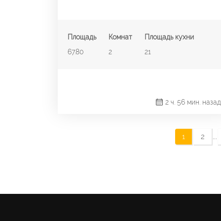
Площадь
Комнат
Площадь кухни
67.80
2
21
2 ч. 56 мин. назад
...
1
2