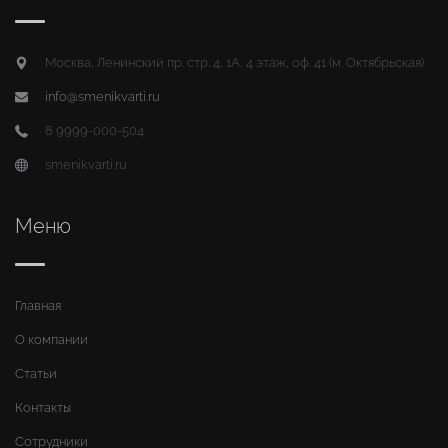
Москва, Ленинский пр. стр. 4, 1А, 4 этаж, оф. 41 (м. Октябрьская)
info@smenikvarti.ru
8 9999-000-504
smenikvarti.ru
Меню
Главная
О компании
Статьи
Контакты
Сотрудники